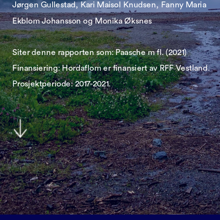
Jørgen Gullestad, Kari Maisol Knudsen, Fanny Maria 
Ekblom Johansson og Monika Øksnes
Siter denne rapporten som: Paasche m fl. (2021)
Finansiering: Hordaflom er finansiert av RFF Vestland. 
Prosjektperiode: 2017-2021.