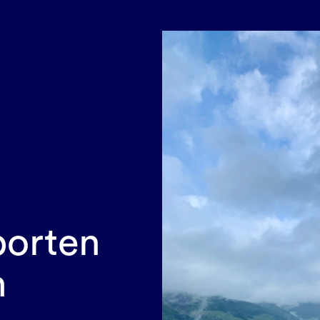
orten 
m