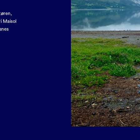
øren, 
 Maisol 
snes